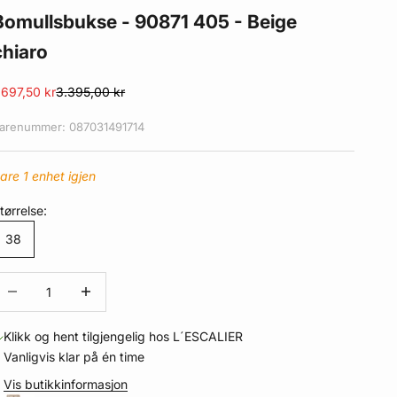
Bomullsbukse - 90871 405 - Beige
chiaro
algspris
Normalpris
.697,50 kr
3.395,00 kr
arenummer: 087031491714
are 1 enhet igjen
tørrelse:
38
eduser antall
Øk antall
Klikk og hent tilgjengelig hos L´ESCALIER
Vanligvis klar på én time
Vis butikkinformasjon