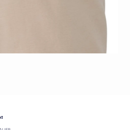
kt
ALIER