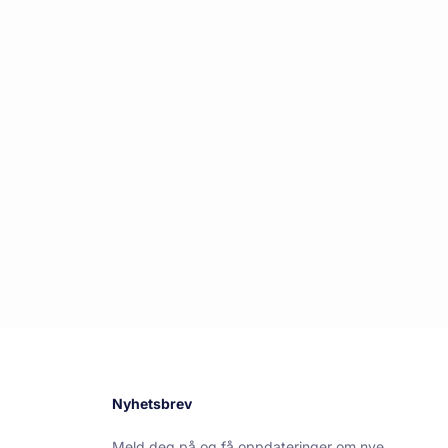
Nyhetsbrev
Meld deg på og få oppdateringer om nye