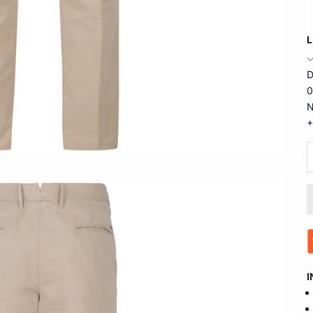
L
D
0
N
+