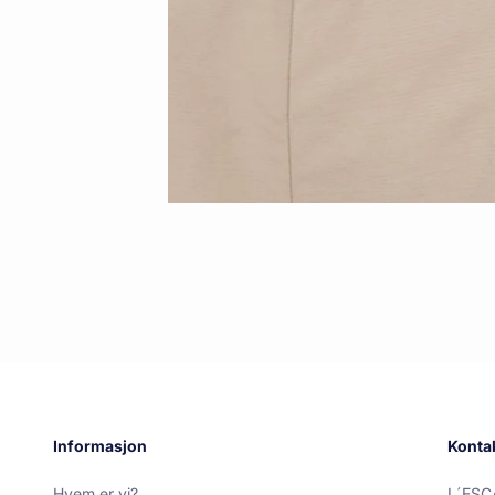
Informasjon
Konta
Hvem er vi?
L´ESC