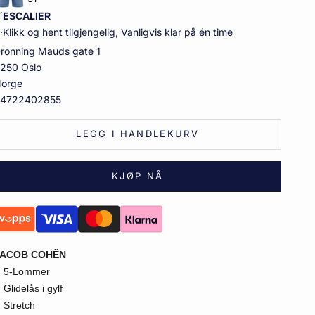
´ESCALIER
Klikk og hent tilgjengelig, Vanligvis klar på én time
ronning Mauds gate 1
250 Oslo
orge
4722402855
LEGG I HANDLEKURV
KJØP NÅ
JACOB COHËN
5-Lommer
Glidelås i gylf
Stretch