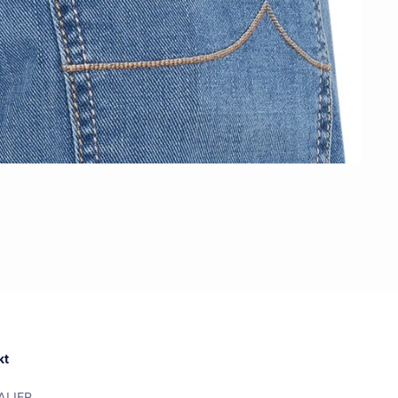
kt
ALIER