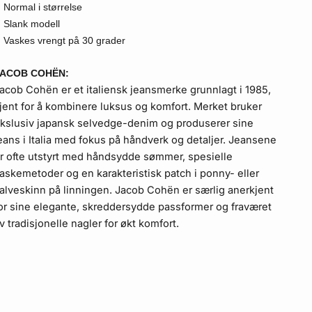
Normal i størrelse
Slank modell
Vaskes vrengt på 30 grader
JACOB COHËN:
acob Cohën er et italiensk jeansmerke grunnlagt i 1985,
jent for å kombinere luksus og komfort. Merket bruker
kslusiv japansk selvedge-denim og produserer sine
eans i Italia med fokus på håndverk og detaljer. Jeansene
r ofte utstyrt med håndsydde sømmer, spesielle
askemetoder og en karakteristisk patch i ponny- eller
alveskinn på linningen. Jacob Cohën er særlig anerkjent
or sine elegante, skreddersydde passformer og fraværet
v tradisjonelle nagler for økt komfort.