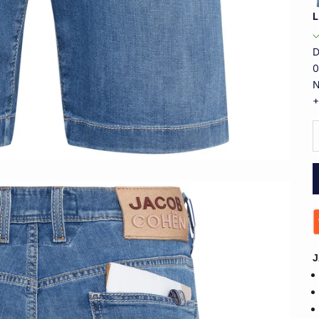
L
D
0
N
+