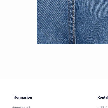
Informasjon
Konta
Hvem er vi?
L´ESC