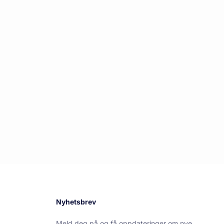
Nyhetsbrev
Meld deg på og få oppdateringer om nye