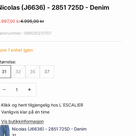
Nicolas (J6636) - 2851 725D - Denim
algspris
Normalpris
.997,00 kr
4.995,00 kr
arenummer: 099030231707
are 1 enhet igjen
tørrelse:
31
32
35
37
eduser antall
Øk antall
Klikk og hent tilgjengelig hos L´ESCALIER
Vanligvis klar på én time
Vis butikkinformasjon
Nicolas (J6636) - 2851 725D - Denim
31