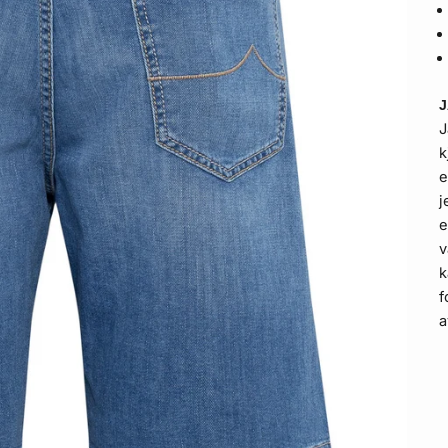
J
k
e
j
e
v
k
f
a