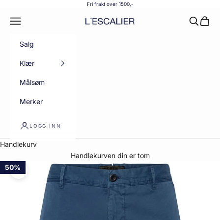
Hopp til innhold
Fri frakt over 1500,-
Meny
Søk
Handl
L´ESCALIER
Salg
Klær
Målsøm
Merker
LOGG INN
Handlekurv
Handlekurven din er tom
50%
50%
50%
50%
Forstørr