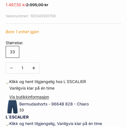
Salgspris
Normalpris
1.497,50 kr
2.995,00 kr
Varenummer: 100345591709
Bare 1 enhet igjen
Størrelse:
33
Reduser antall
Øk antall
Klikk og hent tilgjengelig hos L´ESCALIER
Vanligvis klar på én time
Vis butikkinformasjon
Bermudashorts - 9664B 828 - Chiaro
33
L´ESCALIER
Klikk og hent tilgjengelig, Vanligvis klar på én time